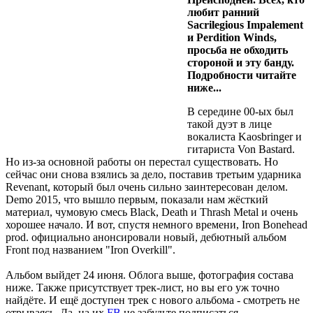
любит ранний
Sacrilegious Impalement
и Perdition Winds,
просьба не обходить
стороной и эту банду.
Подробности читайте
ниже...
В середине 00-ых был
такой дуэт в лице
вокалиста Kaosbringer и
гитариста Von Bastard.
Но из-за основной работы он перестал существовать. Но
сейчас они снова взялись за дело, поставив третьим ударника
Revenant, который был очень сильно заинтересован делом.
Demo 2015, что вышло первым, показали нам жёсткий
материал, чумовую смесь Black, Death и Thrash Metal и очень
хорошее начало. И вот, спустя немного времени, Iron Bonehead
prod. официально анонсировали новый, дебютный альбом
Front под названием "Iron Overkill".
Альбом выйдет 24 июня. Облога выше, фотография состава
ниже. Также присутствует трек-лист, но вы его уж точно
найдёте. И ещё доступен трек с нового альбома - смотреть не
отрываясь. Да, на их
FB
не забудьте подписаться.