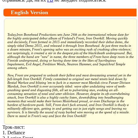
English Version
Today,Iron Bonehead Productions sets June 24th as the international release date for
the highly anticipated debut album of Finland's Front, Iron Overkill. Moving quickly
and decisively, Front formed in 2015 and immediately recorded their debut demo, the
simply titled Demo 2015, and released it through Iron Bonehead. At just three tracks in
a dozen minutes, Front's opening salvo was an exciting rush of crushing ultra-violence;
not surprisingly, it created a stir in the deepest pits of the black/death underground. But,
although the band are "new" in name, the three members of Front have deep roots in the
Finnish underground, doing or having done time in the likes of Sacrilegious
Impalement, Evil Angel, Perdition Winds, Neutron Hammer, and Sepulchral Temple
among others.
Now, Front are prepared to unleash their fullest and most devastating arsenal yet in the
full-length Iron Overkill. Firmly committed to original war metal tenets laid down by
Bestial Warlust and blitzing 'em to fuck in a manner most Marduk circa Panzer Divison
Marduk, Iron Overkill is ever accurately titled: wave after undulating wave of teeth-
gnashing speed and disgusting filth, all set to pulverizing stun, evoking an all-
consuming sensation of total and utter oblivion. However, despite its oft-overwhelming
attack, Iron Overkill is also a highly catchy listen, downshifting into headbanging
moments that would make their heroes Motörhead proud, or even Discharge in the
hardest of hardcore-punk. Still, Front don't fuck around, and Iron Overkill is thusly a
militantly efficient spin, getting in and getting out in just eight songs and leaving no
survivors. It is literally the sound of rusty barbed wire moving at the speed of a missile.
Dare to stand in Front's way and face the Iron Overkill!
Трэк-лист:
1. Defiance