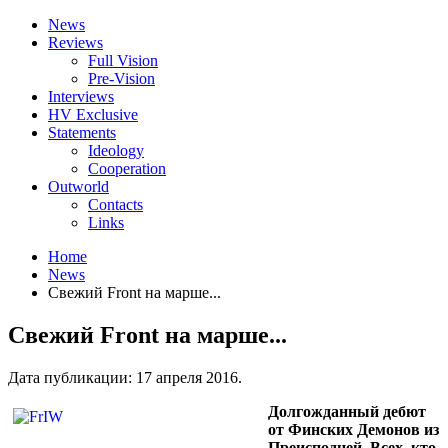
News
Reviews
Full Vision
Pre-Vision
Interviews
HV Exclusive
Statements
Ideology
Cooperation
Outworld
Contacts
Links
Home
News
Свежий Front на марше...
Свежий Front на марше...
Дата публикации:
17 апреля 2016
.
Долгожданный дебют
от Финских Демонов из
Преисподней. Всех, кто