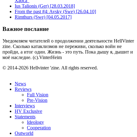
Хаоса"
Ius Talionis (Ger) [28.03.2018]
From the past #4: Avsky (Swe) [26.04.10]
Rimthurs (Swe) [04.05.2017]
Важное послание
Уведомляем читателей о продолжении деятельности HellVinter
zine. Сколько катаклизмов не переживи, сколько войн не
пройди, а итог один. Жизнь - это путь. Пока дышу я, дышит и
моё наследие. (с).VinterHeim
© 2014-2026 Hellvinter 'zine. All rights reserved.
News
Reviews
Full Vision
Pre-Vision
Interviews
HV Exclusive
Statements
Ideology
Cooperation
Outworld