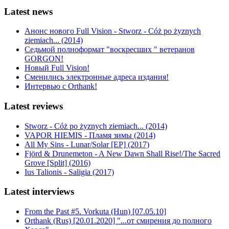
Latest news
Анонс нового Full Vision - Stworz - Cóż po żyznych
ziemiach... (2014)
Седьмой полноформат "воскресших " ветеранов
GORGON!
Новый Full Vision!
Сменились электронные адреса издания!
Интервью с Orthank!
Latest reviews
Stworz - Cóż po żyznych ziemiach... (2014)
VAPOR HIEMIS - Пламя зимы (2014)
All My Sins - Lunar/Solar [EP] (2017)
Fjörd & Drunemeton - A New Dawn Shall Rise!/The Sacred
Grove [Split] (2016)
Ius Talionis - Saligia (2017)
Latest interviews
From the Past #5. Vorkuta (Hun) [07.05.10]
Orthank (Rus) [20.01.2020] "...от смирения до полного