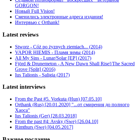
GORGON!
Новый Full Vision!
Сменились электронные адреса издания!
Интервью с Orthank!
Latest reviews
Stworz - Cóż po żyznych ziemiach... (2014)
VAPOR HIEMIS - Пламя зимы (2014)
All My Sins - Lunar/Solar [EP] (2017)
Fjörd & Drunemeton - A New Dawn Shall Rise!/The Sacred
Grove [Split] (2016)
Ius Talionis - Saligia (2017)
Latest interviews
From the Past #5. Vorkuta (Hun) [07.05.10]
Orthank (Rus) [20.01.2020] "...от смирения до полного
Хаоса"
Ius Talionis (Ger) [28.03.2018]
From the past #4: Avsky (Swe) [26.04.10]
Rimthurs (Swe) [04.05.2017]
Важное послание