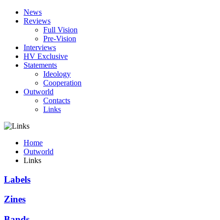
News
Reviews
Full Vision
Pre-Vision
Interviews
HV Exclusive
Statements
Ideology
Cooperation
Outworld
Contacts
Links
Home
Outworld
Links
Labels
Zines
Bands