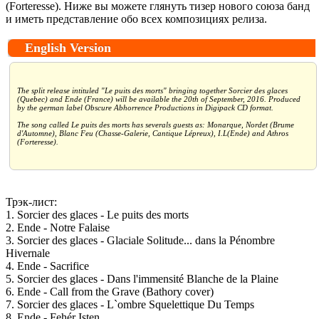
(Forteresse). Ниже вы можете глянуть тизер нового союза банд
и иметь представление обо всех композициях релиза.
English Version
The split release intituled "Le puits des morts" bringing together Sorcier des glaces
(Quebec) and Ende (France) will be available the 20th of September, 2016. Produced
by the german label Obscure Abhorrence Productions in Digipack CD format.
The song called Le puits des morts has severals guests as: Monarque, Nordet (Brume
d'Automne), Blanc Feu (Chasse-Galerie, Cantique Lépreux), I.L(Ende) and Athros
(Forteresse).
Трэк-лист:
1. Sorcier des glaces - Le puits des morts
2. Ende - Notre Falaise
3. Sorcier des glaces - Glaciale Solitude... dans la Pénombre
Hivernale
4. Ende - Sacrifice
5. Sorcier des glaces - Dans l'immensité Blanche de la Plaine
6. Ende - Call from the Grave (Bathory cover)
7. Sorcier des glaces - L`ombre Squelettique Du Temps
8. Ende - Fehér Isten