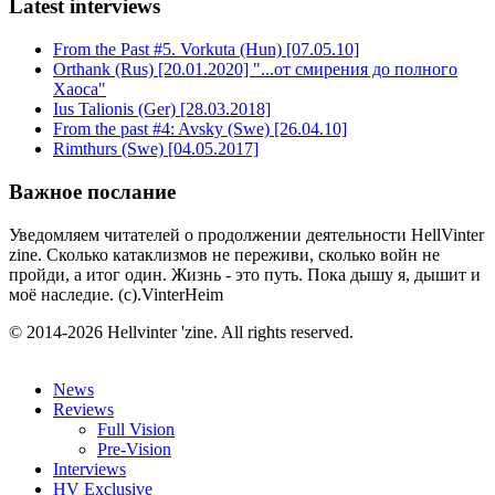
Latest interviews
From the Past #5. Vorkuta (Hun) [07.05.10]
Orthank (Rus) [20.01.2020] "...от смирения до полного
Хаоса"
Ius Talionis (Ger) [28.03.2018]
From the past #4: Avsky (Swe) [26.04.10]
Rimthurs (Swe) [04.05.2017]
Важное послание
Уведомляем читателей о продолжении деятельности HellVinter
zine. Сколько катаклизмов не переживи, сколько войн не
пройди, а итог один. Жизнь - это путь. Пока дышу я, дышит и
моё наследие. (с).VinterHeim
© 2014-2026 Hellvinter 'zine. All rights reserved.
News
Reviews
Full Vision
Pre-Vision
Interviews
HV Exclusive