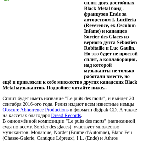
сплит двух достойных
Black Metal банд -
французов Ende за
авторством I. Luciferia
(Reverence, ex-Osculum
Infame) и канадцев
Sorcier des Glaces из
верного дуэта Sébastien
Robitaille и Luc Gaulin.
Но это будет не простой
сплит, а коллаборация,
над которой
музыканты не только
работали вместе, но
ещё и привлекли к себе множество других канадских Black
Metal музыкантов. Подробнее читайте ниже...
Сплит будет иметь название "Le puits des morts", и выйдет 20
сентября 2016-ого года. Релиз издают всем известные немцы
Obscure Abhorrence Productions
в форматн digipak CD. А также
на кассетах благодаря
Dread Records
.
В одноимённой композиции "Le puits des morts" (написанной,
судя по всему, Sorcier des glaces) участвует множество
музыкантов: Monarque, Nordet (Brume d'Automne), Blanc Feu
(Chasse-Galerie, Cantique Lépreux), I.L. (Ende) и Athros