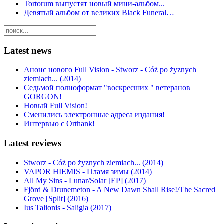
Tortorum выпустят новый мини-альбом...
Девятый альбом от великих Black Funeral…
Latest news
Анонс нового Full Vision - Stworz - Cóż po żyznych
ziemiach... (2014)
Седьмой полноформат "воскресших " ветеранов
GORGON!
Новый Full Vision!
Сменились электронные адреса издания!
Интервью с Orthank!
Latest reviews
Stworz - Cóż po żyznych ziemiach... (2014)
VAPOR HIEMIS - Пламя зимы (2014)
All My Sins - Lunar/Solar [EP] (2017)
Fjörd & Drunemeton - A New Dawn Shall Rise!/The Sacred
Grove [Split] (2016)
Ius Talionis - Saligia (2017)