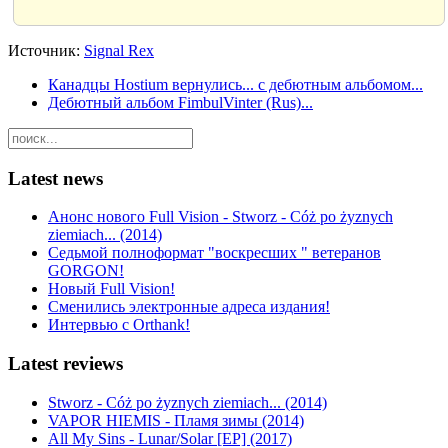
Источник:
Signal Rex
Канадцы Hostium вернулись... с дебютным альбомом...
Дебютный альбом FimbulVinter (Rus)...
Latest news
Анонс нового Full Vision - Stworz - Cóż po żyznych
ziemiach... (2014)
Седьмой полноформат "воскресших " ветеранов
GORGON!
Новый Full Vision!
Сменились электронные адреса издания!
Интервью с Orthank!
Latest reviews
Stworz - Cóż po żyznych ziemiach... (2014)
VAPOR HIEMIS - Пламя зимы (2014)
All My Sins - Lunar/Solar [EP] (2017)