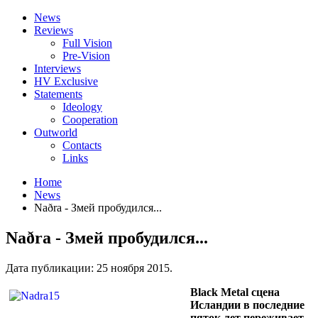
News
Reviews
Full Vision
Pre-Vision
Interviews
HV Exclusive
Statements
Ideology
Cooperation
Outworld
Contacts
Links
Home
News
Naðra - Змей пробудился...
Naðra - Змей пробудился...
Дата публикации:
25 ноября 2015
.
Black Metal сцена
Исландии в последние
пяток лет переживает