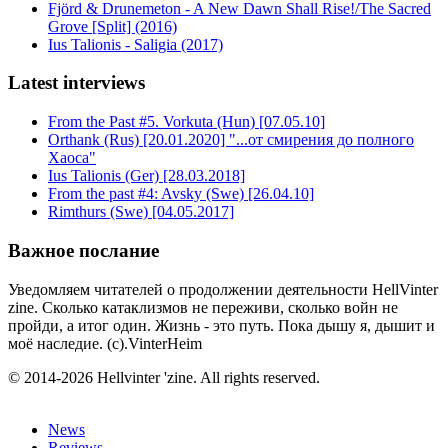
Fjörd & Drunemeton - A New Dawn Shall Rise!/The Sacred
Grove [Split] (2016)
Ius Talionis - Saligia (2017)
Latest interviews
From the Past #5. Vorkuta (Hun) [07.05.10]
Orthank (Rus) [20.01.2020] "...от смирения до полного
Хаоса"
Ius Talionis (Ger) [28.03.2018]
From the past #4: Avsky (Swe) [26.04.10]
Rimthurs (Swe) [04.05.2017]
Важное послание
Уведомляем читателей о продолжении деятельности HellVinter
zine. Сколько катаклизмов не переживи, сколько войн не
пройди, а итог один. Жизнь - это путь. Пока дышу я, дышит и
моё наследие. (с).VinterHeim
© 2014-2026 Hellvinter 'zine. All rights reserved.
News
Reviews