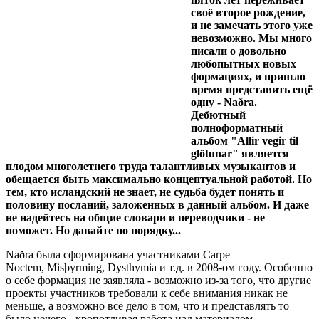
своё второе рождение,
и не замечать этого уже
невозможно. Мы много
писали о довольно
любопытных новых
формациях, и пришло
время представить ещё
одну - Naðra.
Дебютный
полноформатный
альбом "Allir vegir til
glötunar" является
плодом многолетнего труда талантливых музыкантов и
обещается быть максимально концептуальной работой. Но
тем, кто исландский не знает, не судьба будет понять и
половину посланий, заложенных в данный альбом. И даже
не надейтесь на общие словари и переводчики - не
поможет. Но давайте по порядку...
Naðra была сформирована участниками Carpe
Noctem, Misþyrming, Dysthymia и т.д. в 2008-ом году. Особенно
о себе формация не заявляла - возможно из-за того, что другие
проекты участников требовали к себе внимания никак не
меньше, а возможно всё дело в том, что и представлять то
было нечего - кропотливая работа над материалом,