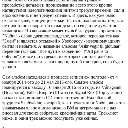
проработка деталей и пронизывание всего этого крепко
натянутыми идеологическими нитями требует времени, сил и
вдохновения, и не требует спешки. И здесь, как уже было
сказано выше, концепция может быть плохо понятна тем, кто
не просто не говорит по исландски, но ещё и не думает по
исландски. Но кое-какие моменты всё же удалось прояснить.
"Naðra" - слово древнеисландское, которое переводится как
"Змей" и является отсылкой к Уроборосу - извечному циклу
бытия и небытия. А название альбома "Allir vegir til glötunar"
переводиться как "Все пути к забвению" ("All paths to
oblivion"), и все пять треков, из которых состоит альбом,
являются ключами для этих дорог, путей или троп, если будет
угодно.
Сам альбом находился в процессе записи аж полгода - от 4
ноября 2014-ого до 21 мая 2015-ого. Сам же альбом
планируется к выходу 16 января 2016-ого года, на Vánagandr
(Исландия), Fallen Empire (Штаты) и Signal Rex (Португалия)
на кассетах, виниле и CD соответственно. Над облогой
трудился Skaðvaldur, который, как и участники Naðra, является
уважаемым членом исландского BM андеграунда и не раз
рисовал для своих собратьев красивейшие арты. Трек-лист
ниже, и один трек можно послушать уже сейчас.