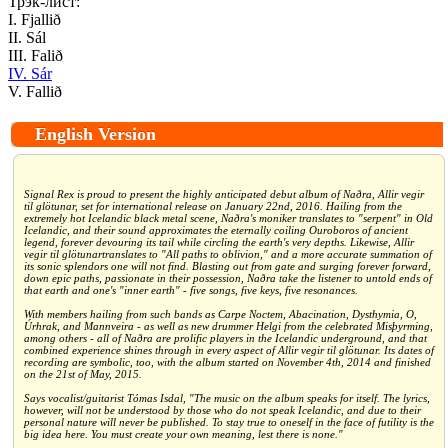
Трэк-лист:
I. Fjallið
II. Sál
III. Falið
IV. Sár
V. Fallið
English Version
Signal Rex is proud to present the highly anticipated debut album of Naðra, Allir vegir
til glötunar, set for international release on January 22nd, 2016. Hailing from the
extremely hot Icelandic black metal scene, Naðra's moniker translates to "serpent" in Old
Icelandic, and their sound approximates the eternally coiling Ouroboros of ancient
legend, forever devouring its tail while circling the earth's very depths. Likewise, Allir
vegir til glötunartranslates to "All paths to oblivion," and a more accurate summation of
its sonic splendors one will not find. Blasting out from gate and surging forever forward,
down epic paths, passionate in their possession, Naðra take the listener to untold ends of
that earth and one's "inner earth" - five songs, five keys, five resonances.
With members hailing from such bands as Carpe Noctem, Abacination, Dysthymia, O,
Úrhrak, and Mannveira - as well as new drummer Helgi from the celebrated Misþyrming,
among others - all of Naðra are prolific players in the Icelandic underground, and that
combined experience shines through in every aspect of Allir vegir til glötunar. Its dates of
recording are symbolic, too, with the album started on November 4th, 2014 and finished
on the 21st of May, 2015.
Says vocalist/guitarist Tómas Isdal, "The music on the album speaks for itself. The lyrics,
however, will not be understood by those who do not speak Icelandic, and due to their
personal nature will never be published. To stay true to oneself in the face of futility is the
big idea here. You must create your own meaning, lest there is none."