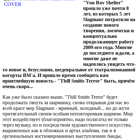
"Von Rov Shelter"
прошло уже почти 8
лет, из которых 5 лет
Slagmaur потратили на
создание нового
творения, логически и
концептуально
продолжающее работу
2009-ого года. Многие
до последнего ждали, а
многие даже не
надеялись увидеть что-
то новое и, безусловно, шедевральное от театрализованной
когорты BM`а. И пришло время сообщить вам
приятнейшую новость - "Thill Smitts Terror" быть, причём
очень скоро...
Как уже было сказано выше, "Thill Smitts Terror" будет
продолжать тянуть за шарманку, снова открывая для нас во
всей красе мир Slagmaur - мрачный, холодный... но до жути
притягательный своим особым неповторимым шармом. Мир
этот воздействует (благоприятно, надо полагать) не только
через музыку, но и посредством художественного искусства,
выраженных как в обложках и артах альбома, так и в
оргиниальных костюмированных выступлениях банды,