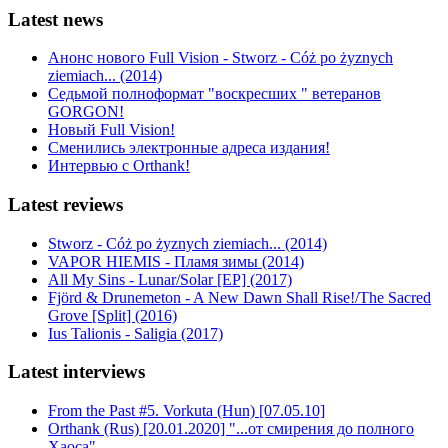
Latest news
Анонс нового Full Vision - Stworz - Cóż po żyznych
ziemiach... (2014)
Седьмой полноформат "воскресших " ветеранов
GORGON!
Новый Full Vision!
Сменились электронные адреса издания!
Интервью с Orthank!
Latest reviews
Stworz - Cóż po żyznych ziemiach... (2014)
VAPOR HIEMIS - Пламя зимы (2014)
All My Sins - Lunar/Solar [EP] (2017)
Fjörd & Drunemeton - A New Dawn Shall Rise!/The Sacred
Grove [Split] (2016)
Ius Talionis - Saligia (2017)
Latest interviews
From the Past #5. Vorkuta (Hun) [07.05.10]
Orthank (Rus) [20.01.2020] "...от смирения до полного
Хаоса"