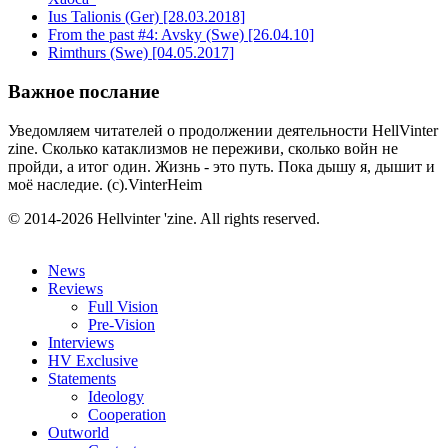
Ius Talionis (Ger) [28.03.2018]
From the past #4: Avsky (Swe) [26.04.10]
Rimthurs (Swe) [04.05.2017]
Важное послание
Уведомляем читателей о продолжении деятельности HellVinter
zine. Сколько катаклизмов не переживи, сколько войн не
пройди, а итог один. Жизнь - это путь. Пока дышу я, дышит и
моё наследие. (с).VinterHeim
© 2014-2026 Hellvinter 'zine. All rights reserved.
News
Reviews
Full Vision
Pre-Vision
Interviews
HV Exclusive
Statements
Ideology
Cooperation
Outworld