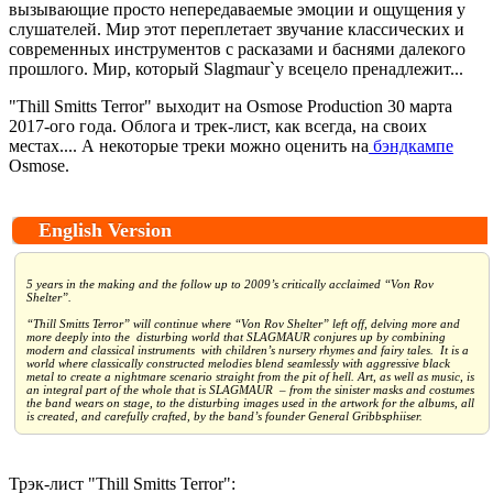
вызывающие просто непередаваемые эмоции и ощущения у
слушателей. Мир этот переплетает звучание классических и
современных инструментов с расказами и баснями далекого
прошлого. Мир, который Slagmaur`у всецело пренадлежит...
"Thill Smitts Terror" выходит на Osmose Production 30 марта
2017-ого года. Облога и трек-лист, как всегда, на своих
местах.... А некоторые треки можно оценить на
бэндкампе
Оsmose.
English Version
5 years in the making and the follow up to 2009’s critically acclaimed “Von Rov
Shelter”.
“Thill Smitts Terror” will continue where “Von Rov Shelter” left off, delving more and
more deeply into the disturbing world that SLAGMAUR conjures up by combining
modern and classical instruments with children’s nursery rhymes and fairy tales. It is a
world where classically constructed melodies blend seamlessly with aggressive black
metal to create a nightmare scenario straight from the pit of hell. Art, as well as music, is
an integral part of the whole that is SLAGMAUR – from the sinister masks and costumes
the band wears on stage, to the disturbing images used in the artwork for the albums, all
is created, and carefully crafted, by the band’s founder General Gribbsphiiser.
Трэк-лист "Thill Smitts Terror":