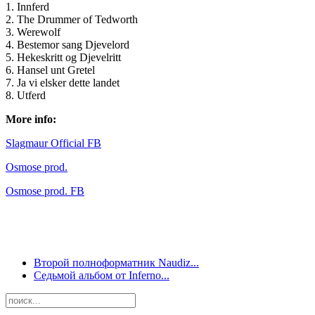
1. Innferd
2. The Drummer of Tedworth
3. Werewolf
4. Bestemor sang Djevelord
5. Hekeskritt og Djevelritt
6. Hansel unt Gretel
7. Ja vi elsker dette landet
8. Utferd
More info:
Slagmaur Official FB
Osmose prod.
Osmose prod. FB
Второй полноформатник Naudiz...
Седьмой альбом от Inferno...