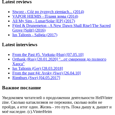
Latest reviews
Stworz - Cóż po żyznych ziemiach... (2014)
VAPOR HIEMIS - Пламя зимы (2014)
All My Sins - Lunar/Solar [EP] (2017)
Fjörd & Drunemeton - A New Dawn Shall Rise!/The Sacred
Grove [Split] (2016)
Ius Talionis - Saligia (2017)
Latest interviews
From the Past #5. Vorkuta (Hun) [07.05.10]
Orthank (Rus) [20.01.2020] "...от смирения до полного
Хаоса"
Ius Talionis (Ger) [28.03.2018]
From the past #4: Avsky (Swe) [26.04.10]
Rimthurs (Swe) [04.05.2017]
Важное послание
Уведомляем читателей о продолжении деятельности HellVinter
zine. Сколько катаклизмов не переживи, сколько войн не
пройди, а итог один. Жизнь - это путь. Пока дышу я, дышит и
моё наследие. (с).VinterHeim