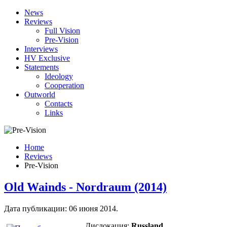
News
Reviews
Full Vision
Pre-Vision
Interviews
HV Exclusive
Statements
Ideology
Cooperation
Outworld
Contacts
Links
Home
Reviews
Pre-Vision
Old Wainds - Nordraum (2014)
Дата публикации:
06 июня 2014
.
Дислокация:
Russland