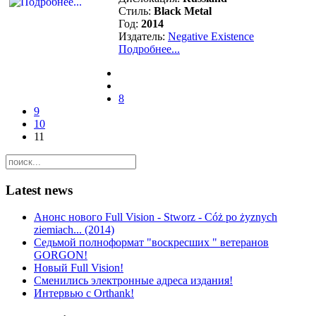
Стиль:
Black Metal
Год:
2014
Издатель:
Negative Existence
Подробнее...
User
Rating:
0
/
5
8
9
10
11
Latest news
Анонс нового Full Vision - Stworz - Cóż po żyznych
ziemiach... (2014)
Седьмой полноформат "воскресших " ветеранов
GORGON!
Новый Full Vision!
Сменились электронные адреса издания!
Интервью с Orthank!