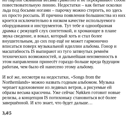
повествовательную линию. Недостатки – как битые осколки
льда под босыми ногами – парочку можно стерпеть, но здесь
их просто россыпь. И причина появления большинства из них
кроется исключительно в низком качестве используемого
оборудования и инструментов. Тут тебе и однообразная
драмка с режущей слух синтетикой, и хромающее в плане
звука сведение, и вокал, который хоть и стал более
внушительным, до сих пор ещё не может гармонично
вписаться поверх музыкальной идиллии альбома. Гонор и
масштабность IS выпирают из туго затянутых ремнём
технических возможностей, и дальнейшая неизменность в
этом направлении принесёт гораздо больше вреда будущим
работам, чем было ей нанесено этому альбому.
И всё же, несмотря на недостатки, «Songs from the
Northernlands» можно назвать годным альбомом. Музыка
черпает вдохновение из ледяных ветров, а рисуемые ей
образы весьма красочны. Уже сейчас Nøkken готовит новые
релизы, а концепция IS потихоньку становиться всё более
завершённой. И кто знает, что будет дальше…
3,4\5