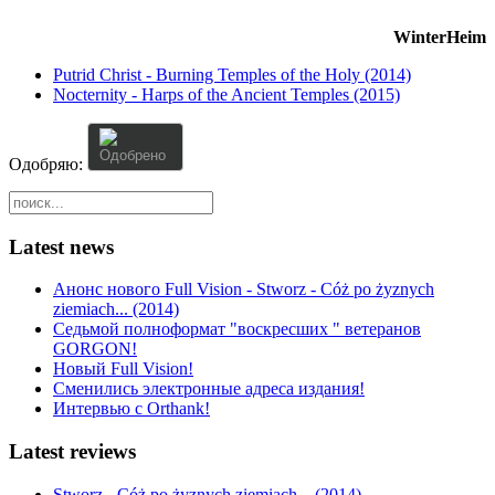
WinterHeim
Putrid Christ - Burning Temples of the Holy (2014)
Nocternity - Harps of the Ancient Temples (2015)
User
Rating:
0
/
5
Одобряю:
Latest news
Анонс нового Full Vision - Stworz - Cóż po żyznych
ziemiach... (2014)
Седьмой полноформат "воскресших " ветеранов
GORGON!
Новый Full Vision!
Сменились электронные адреса издания!
Интервью с Orthank!
Latest reviews
Stworz - Cóż po żyznych ziemiach... (2014)