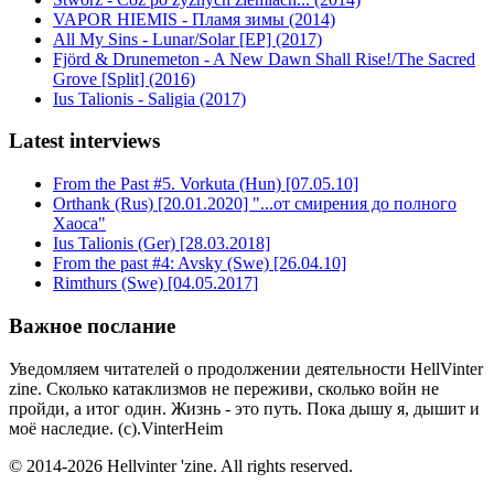
VAPOR HIEMIS - Пламя зимы (2014)
All My Sins - Lunar/Solar [EP] (2017)
Fjörd & Drunemeton - A New Dawn Shall Rise!/The Sacred
Grove [Split] (2016)
Ius Talionis - Saligia (2017)
Latest interviews
From the Past #5. Vorkuta (Hun) [07.05.10]
Orthank (Rus) [20.01.2020] "...от смирения до полного
Хаоса"
Ius Talionis (Ger) [28.03.2018]
From the past #4: Avsky (Swe) [26.04.10]
Rimthurs (Swe) [04.05.2017]
Важное послание
Уведомляем читателей о продолжении деятельности HellVinter
zine. Сколько катаклизмов не переживи, сколько войн не
пройди, а итог один. Жизнь - это путь. Пока дышу я, дышит и
моё наследие. (с).VinterHeim
© 2014-2026 Hellvinter 'zine. All rights reserved.