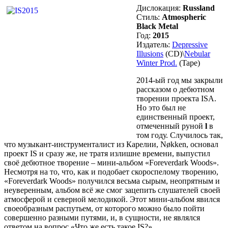
Дислокация:
Russland
Стиль:
Atmospheric
Black Metal
Год:
2015
Издатель:
Depressive
Illusions
(CD)\
Nebular
Winter Prod.
(Tape)
2014-ый год мы закрыли
рассказом о дебютном
творении проекта ISA.
Но это был не
единственный проект,
отмеченный руной
l
в
том году. Случилось так,
что музыкант-инструменталист из Карелии, Nøkken, основал
проект IS и сразу же, не тратя излишне времени, выпустил
своё дебютное творение – мини-альбом «Foreverdark Woods».
Несмотря на то, что, как и подобает скороспелому творению,
«Foreverdark Woods» получился весьма сырым, неопрятным и
неуверенным, альбом всё же смог зацепить слушателей своей
атмосферой и северной мелодикой. Этот мини-альбом явился
своеобразным распутьем, от которого можно было пойти
совершенно разными путями, и, в сущности, не являлся
ответом на вопрос «Что же есть такое IS?»