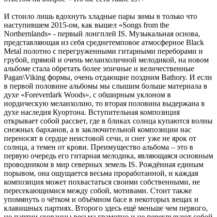
И стоило лишь вдохнуть хладные пары зимы в только что
наступившем 2015-ом, как вышел «Songs from the
Northernlands» - первый лонгплей IS. Музыкальная основа,
представляющая из себя среднетемповое атмосферное Black
Metal полотно с перегруженными гитарными переборами и
грубой, прямой и очень меланхоличной мелодикой, на новом
альбоме стала обретать более эпичные и величественные
Pagan\Viking формы, очень отдающие поздним Bathory. И если
в первой половине альбомы мы слышим больше материала в
духе «Foreverdark Woods», с обширным уклоном в
нордическую меланхолию, то вторая половина выдержана в
духе наследия Куортона. Вступительная композиция
открывает собой рассвет, где в бликах солнца купаются волны
снежных барханов, а в заключительной композиции нас
переносят в сердце неистовой сечи, и снег уже не ярок от
солнца, а темен от крови. Преимущество альбома – это в
первую очередь его гитарная мелодика, являющаяся основным
проводником в мир северных земель IS. Рождённая единым
порывом, она ощущается весьма проработанной, и каждая
композиция может похвастаться своими собственными, не
пересекающимися между собой, мотивами. Стоит также
упомянуть о чётком и объёмном басе в некоторых вещах и
клавишных партиях. Второго здесь ещё меньше чем первого,
но партии скованны весьма грамотно и не перекрывают собой