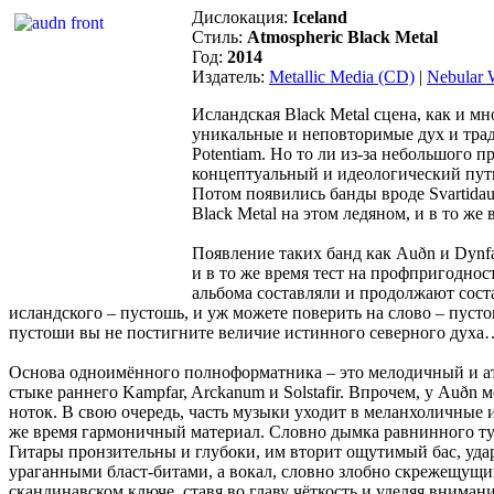
Дислокация:
Iceland
Стиль:
Atmospheric Black Metal
Год:
2014
Издатель:
Metallic Media (CD)
|
Nebular W
Исландская Black Metal сцена, как и м
уникальные и неповторимые дух и тради
Potentiam. Но то ли из-за небольшого 
концептуальный и идеологический путь,
Потом появились банды вроде Svartida
Black Metal на этом ледяном, и в то же
Появление таких банд как Auðn и Dynf
и в то же время тест на профпригодност
альбома составляли и продолжают соста
исландского – пустошь, и уж можете поверить на слово – пуст
пустоши вы не постигните величие истинного северного духа
Основа одноимённого полноформатника – это мелодичный и ат
стыке раннего Kampfar, Arckanum и Solstafir. Впрочем, у Au
ноток. В свою очередь, часть музыки уходит в меланхоличные 
же время гармоничный материал. Словно дымка равнинного тум
Гитары пронзительны и глубоки, им вторит ощутимый бас, удар
ураганными бласт-битами, а вокал, словно злобно скрежещущ
скандинавском ключе, ставя во главу чёткость и уделяя вниман