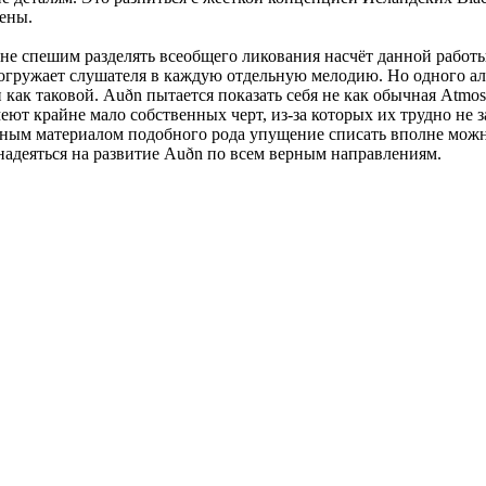
цены.
не спешим разделять всеобщего ликования насчёт данной работы
ружает слушателя в каждую отдельную мелодию. Но одного альбо
как таковой. Auðn пытается показать себя не как обычная Atmosp
ют крайне мало собственных черт, из-за которых их трудно не з
ым материалом подобного рода упущение списать вполне можно, 
надеяться на развитие Auðn по всем верным направлениям.