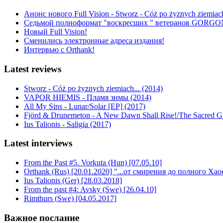
Анонс нового Full Vision - Stworz - Cóż po żyznych ziemiach
Седьмой полноформат "воскресших " ветеранов GORGO
Новый Full Vision!
Сменились электронные адреса издания!
Интервью с Orthank!
Latest reviews
Stworz - Cóż po żyznych ziemiach... (2014)
VAPOR HIEMIS - Пламя зимы (2014)
All My Sins - Lunar/Solar [EP] (2017)
Fjörd & Drunemeton - A New Dawn Shall Rise!/The Sacred Gro
Ius Talionis - Saligia (2017)
Latest interviews
From the Past #5. Vorkuta (Hun) [07.05.10]
Orthank (Rus) [20.01.2020] "...от смирения до полного Хао
Ius Talionis (Ger) [28.03.2018]
From the past #4: Avsky (Swe) [26.04.10]
Rimthurs (Swe) [04.05.2017]
Важное послание