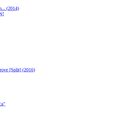
... (2014)
N!
ve [Split] (2016)
са"