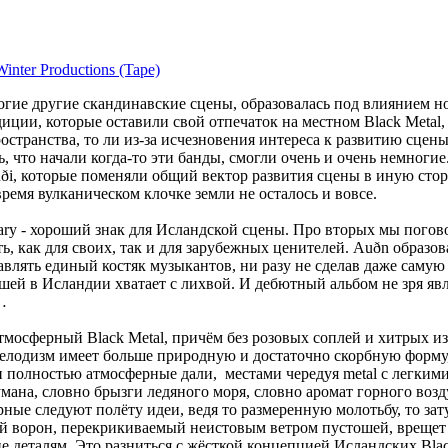
inter Productions (Tape)
ногие другие скандинавские сцены, образовалась под влиянием н
ции, которые оставили свой отпечаток на местном Black Metal, 
пространства, то ли из-за исчезновения интереса к развитию сце
 что начали когда-то эти банды, смогли очень и очень немногие
uði, которые поменяли общий вектор развития сцены в иную стор
 время вулканическом клочке земли не осталось и вовсе.
ary - хороший знак для Исландской сцены. Про вторых мы погов
ь, как для своих, так и для зарубежных ценителей. Auðn образов
влять единый костяк музыкантов, ни разу не сделав даже самую 
ошей в Исландии хватает с лихвой. И дебютный альбом не зря яв
…
мосферный Black Metal, причём без розовых соплей и хитрых из
ðn мелодизм имеет больше природную и достаточно скорбную фор
и полностью атмосферные дали, местами чередуя metal с легким
ана, словно брызги ледяного моря, словно аромат горного возд
ные следуют полёту идеи, ведя то размеренную молотьбу, то зат
ий ворон, перекрикиваемый неистовым ветром пустошей, врещет
ие деталям. Это разниться с жёсткой концепцией Исландских Blac