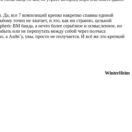
. Да, все 7 композиций крепко накрепко спаяны единой
му точно не хватает, и это, как ни странно, цельной
heric BM банда, а нечто более серьёзное и осмысленное, но
абыть или не перепутать между собой через полчаса
а Auðn`у, увы, просто не получается. И всё же это крепкий
WinterHeim