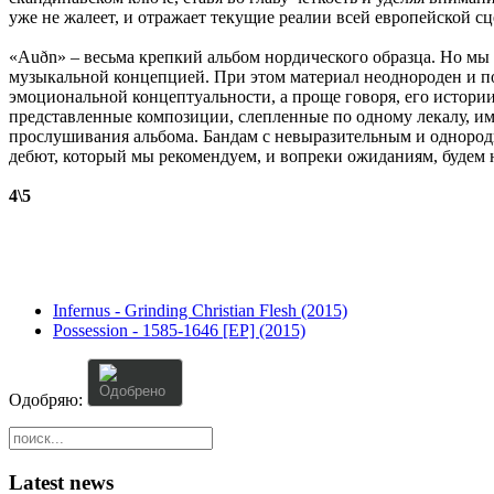
уже не жалеет, и отражает текущие реалии всей европейской с
«Auðn» – весьма крепкий альбом нордического образца. Но мы 
музыкальной концепцией. При этом материал неоднороден и пог
эмоциональной концептуальности, а проще говоря, его истории 
представленные композиции, слепленные по одному лекалу, име
прослушивания альбома. Бандам с невыразительным и однородн
дебют, который мы рекомендуем, и вопреки ожиданиям, будем 
4\5
Infernus - Grinding Christian Flesh (2015)
Possession - 1585-1646 [EP] (2015)
User
Rating:
0
/
5
Одобряю:
Latest news