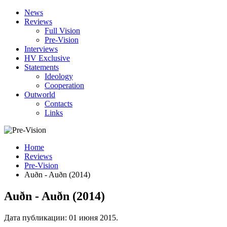
News
Reviews
Full Vision
Pre-Vision
Interviews
HV Exclusive
Statements
Ideology
Cooperation
Outworld
Contacts
Links
Home
Reviews
Pre-Vision
Auðn - Auðn (2014)
Auðn - Auðn (2014)
Дата публикации:
01 июня 2015
.