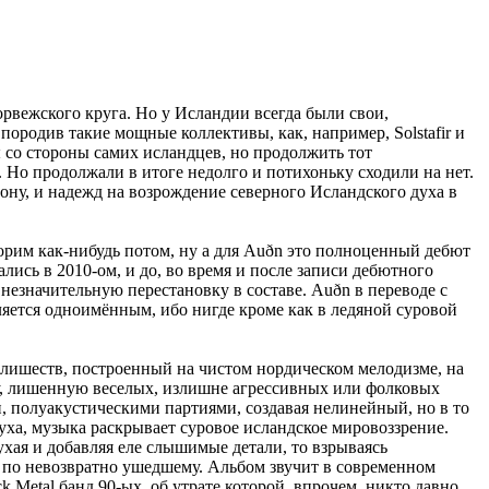
орвежского круга. Но у Исландии всегда были свои,
породив такие мощные коллективы, как, например, Solstafir и
ны со стороны самих исландцев, но продолжить тот
. Но продолжали в итоге недолго и потихоньку сходили на нет.
ону, и надежд на возрождение северного Исландcкого духа в
орим как-нибудь потом, ну а для Auðn это полноценный дебют
ались в 2010-ом, и до, во время и после записи дебютного
незначительную перестановку в составе. Auðn в переводе с
ляется одноимённым, ибо нигде кроме как в ледяной суровой
лишеств, построенный на чистом нордическом мелодизме, на
му, лишенную веселых, излишне агрессивных или фолковых
и, полуакустическими партиями, создавая нелинейный, но в то
уха, музыка раскрывает суровое исландское мировоззрение.
ухая и добавляя еле слышимые детали, то взрываясь
 по невозвратно ушедшему. Альбом звучит в современном
k Metal банд 90-ых, об утрате которой, впрочем, никто давно