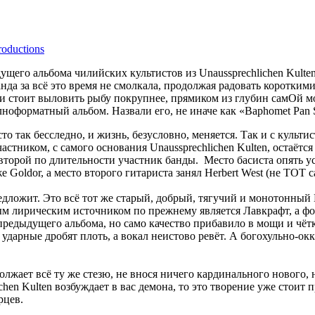
roductions
щего альбома чилийских культистов из Unaussprechlichen Kulte
банда за всё это время не смолкала, продолжая радовать коротки
и стоит выловить рыбу покрупнее, прямиком из глубин самОй мо
ноформатный альбом. Назвали его, не иначе как «Baphomet Pan 
сто так бесследно, и жизнь, безусловно, меняется. Так и с куль
астником, с самого основания Unaussprechlichen Kulten, остаётс
, второй по длительности участник банды. Место басиста опять у
е Goldor, а место второго гитариста занял Herbert West (не ТОТ 
едложит. Это всё тот же старый, добрый, тягучий и монотонный 
овным лирическим источником по прежнему является Лавкрафт, а
предыдущего альбома, но само качество прибавило в мощи и чётк
 ударные дробят плоть, а вокал неистово ревёт. А богохульно-о
жает всё ту же стезю, не внося ничего кардинального нового, н
hen Kulten возбуждает в вас демона, то это творение уже стоит п
рцев.