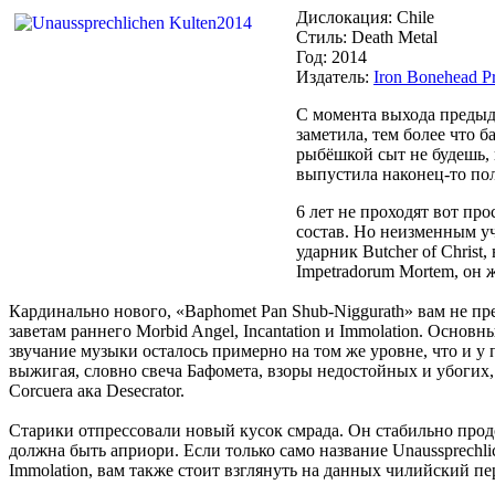
Дислокация: Chile
Стиль: Death Metal
Год: 2014
Издатель:
Iron Bonehead P
С момента выхода предыду
заметила, тем более что 
рыбёшкой сыт не будешь, 
выпустила наконец-то пол
6 лет не проходят вот про
состав. Но неизменным уч
ударник Butcher of Christ
Impetradorum Mortem, он ж
Кардинально нового, «Baphomet Pan Shub-Niggurath» вам не пр
заветам раннего Morbid Angel, Incantation и Immolation. Осн
звучание музыки осталось примерно на том же уровне, что и у 
выжигая, словно свеча Бафомета, взоры недостойных и убогих,
Corcuera ака Desecrator.
Старики отпрессовали новый кусок смрада. Он стабильно продол
должна быть априори. Если только само название Unaussprechlic
Immolation, вам также стоит взглянуть на данных чилийский пе