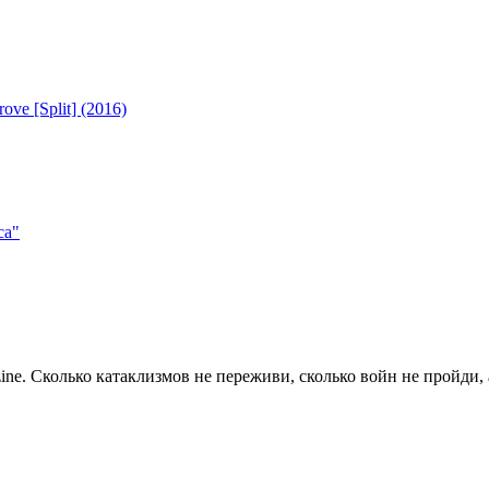
ve [Split] (2016)
са"
ine. Сколько катаклизмов не переживи, сколько войн не пройди, 