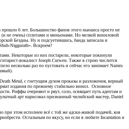
n прошло 6 лет. Большинство фанов этого ньюанса просто не
ми (и не очень) сплитами и миньонами. Но мелкой виниловой
рской Бездны. Ну и подсуетившись, банда записала и
Shub-Niggurath». Вскроем?
тистами. Некоторые из них постарели, некоторые покинули
я гитарист-вокалист Joseph Curwen. Также в строю числится
спело несколько раз по пустовать и сейчас его занимает Namru
самый).
Death Metal, с гнетущим духом проказы и разложения, верный
 формат издания по прежнему стабильно винил. Основное
ости. Риффы очерняют и рвут, соло, освящает путь адептам и
ккультный арт нарисовал признанный чилийский мастер, Daniel
о при этом исполнен всё с той же адски-живой подачей, коя
риобрести. Остальным по вкусу, но если в любите Incantation и