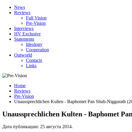
News
Reviews
Full Vision
Pre-Vision
Interviews
HV Exclusive
Statements
Ideology
Cooperation
Outworld
Contacts
Links
Home
Reviews
Pre-Vision
Unaussprechlichen Kulten - Baphomet Pan Shub-Niggurath (2
Unaussprechlichen Kulten - Baphomet Pan
Дата публикации:
25 августа 2014
.