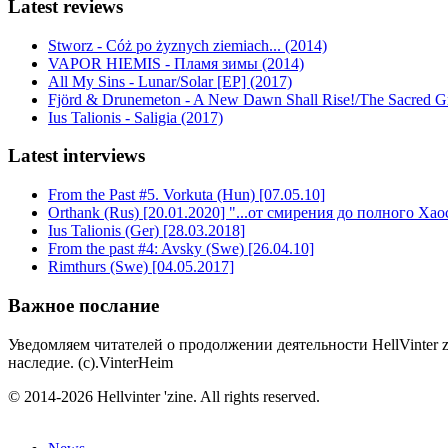
Latest reviews
Stworz - Cóż po żyznych ziemiach... (2014)
VAPOR HIEMIS - Пламя зимы (2014)
All My Sins - Lunar/Solar [EP] (2017)
Fjörd & Drunemeton - A New Dawn Shall Rise!/The Sacred Gro
Ius Talionis - Saligia (2017)
Latest interviews
From the Past #5. Vorkuta (Hun) [07.05.10]
Orthank (Rus) [20.01.2020] "...от смирения до полного Хао
Ius Talionis (Ger) [28.03.2018]
From the past #4: Avsky (Swe) [26.04.10]
Rimthurs (Swe) [04.05.2017]
Важное послание
Уведомляем читателей о продолжении деятельности HellVinter z
наследие. (с).VinterHeim
© 2014-2026 Hellvinter 'zine. All rights reserved.