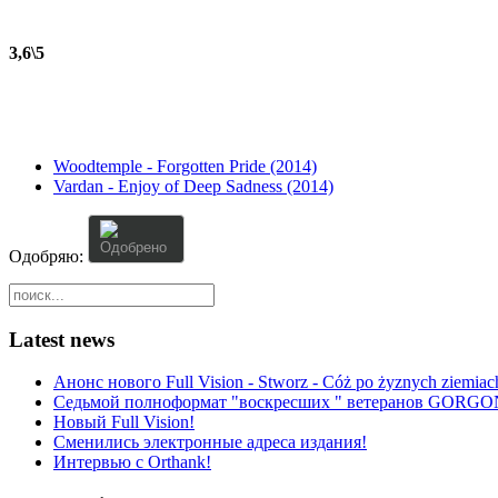
3,6\5
Woodtemple - Forgotten Pride (2014)
Vardan - Enjoy of Deep Sadness (2014)
User
Rating:
0
/
5
Одобряю:
Latest news
Анонс нового Full Vision - Stworz - Cóż po żyznych ziemiach
Седьмой полноформат "воскресших " ветеранов GORGO
Новый Full Vision!
Сменились электронные адреса издания!
Интервью с Orthank!