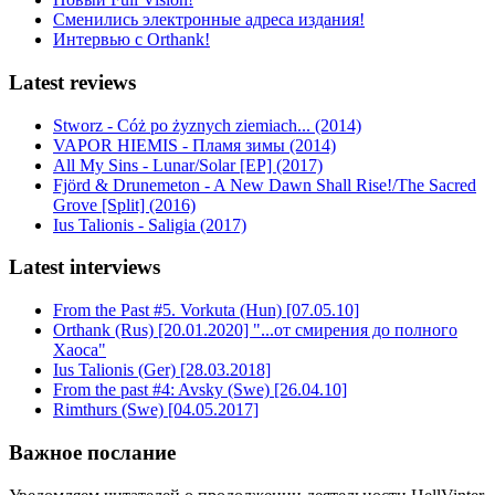
Сменились электронные адреса издания!
Интервью с Orthank!
Latest reviews
Stworz - Cóż po żyznych ziemiach... (2014)
VAPOR HIEMIS - Пламя зимы (2014)
All My Sins - Lunar/Solar [EP] (2017)
Fjörd & Drunemeton - A New Dawn Shall Rise!/The Sacred
Grove [Split] (2016)
Ius Talionis - Saligia (2017)
Latest interviews
From the Past #5. Vorkuta (Hun) [07.05.10]
Orthank (Rus) [20.01.2020] "...от смирения до полного
Хаоса"
Ius Talionis (Ger) [28.03.2018]
From the past #4: Avsky (Swe) [26.04.10]
Rimthurs (Swe) [04.05.2017]
Важное послание