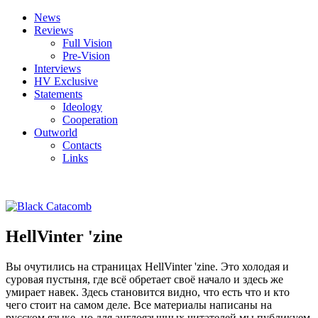
News
Reviews
Full Vision
Pre-Vision
Interviews
HV Exclusive
Statements
Ideology
Cooperation
Outworld
Contacts
Links
HellVinter 'zine
Вы очутились на страницах HellVinter 'zine. Это холодая и
суровая пустыня, где всё обретает своё начало и здесь же
умирает навек. Здесь становится видно, что есть что и кто
чего стоит на самом деле. Все материалы написаны на
русском языке, но для англоязычных читателей мы публикуем