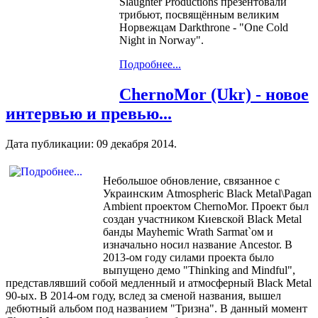
Slaughter Productions презентовали
трибьют, посвящённым великим
Норвежцам Darkthrone - "One Cold
Night in Norway".
Подробнее...
ChernoMor (Ukr) - новое
интервью и превью...
Дата публикации:
09 декабря 2014
.
Небольшое обновление, связанное с
Украинским Atmospheric Black Metal\Pagan
Ambient проектом ChernoMor. Проект был
создан участником Киевской Black Metal
банды Mayhemic Wrath Sarmat`ом и
изначально носил название Ancestor. В
2013-ом году силами проекта было
выпущено демо "Thinking and Mindful",
представлявший собой медленный и атмосферный Black Metal
90-ых. В 2014-ом году, вслед за сменой названия, вышел
дебютный альбом под названием "Тризна". В данный момент