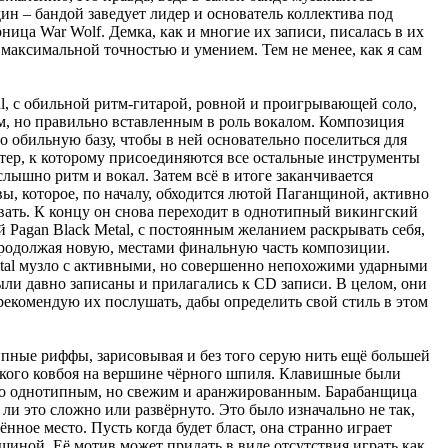
дин – бандой заведует лидер и основатель коллектива под
ница War Wolf. Демка, как и многие их записи, писалась в их
 максимальной точностью и умением. Тем не менее, как я сам
etal, с обильной ритм-гитарой, ровной и проигрывающей соло,
м, но правильно вставленным в роль вокалом. Композиция
но обильную базу, чтобы в ней основательно поселиться для
етер, к которому присоединяются все остальные инструменты
лышно ритм и вокал. Затем всё в итоге заканчивается
ы, которое, по началу, обходится лютой Паганщиной, активно
рвать. К концу он снова переходит в однотипный викингский
Pagan Black Metal, с постоянным желанием раскрывать себя,
м продолжая новую, местами финальную часть композиции.
etal музло с активными, но совершенно непохожими ударными
ыли давно записаны и прилагались к CD записи. В целом, они
екомендую их послушать, дабы определить свой стиль в этом
типные риффы, зарисовывая и без того серую нить ещё большей
рукого ковбоя на вершине чёрного шпиля. Клавишные были
ыло однотипным, но свежим и аранжированным. Барабанщица
 ли это сложно или развёрнуто. Это было изначально не так,
нное место. Пусть когда будет бласт, она странно играет
ишиной. Её мотив может придать в виде отсутствия играть как