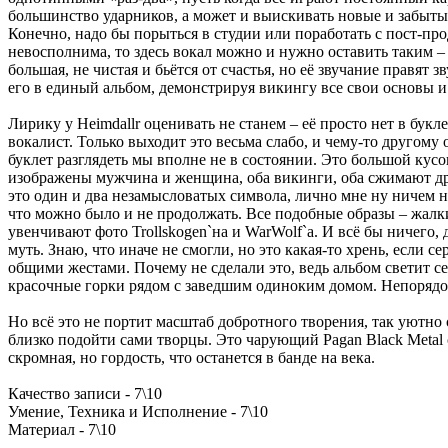
большинство ударников, а может и выискивать новые и забытые
Конечно, надо бы порыться в студии или поработать с пост-прод
невосполнима, то здесь вокал можно и нужно оставить таким –
большая, не чистая и бьётся от счастья, но её звучание правят
его в единый альбом, демонстрируя викингу все свои основы и 
Лирику у Heimdallr оценивать не станем – её просто нет в букле
вокалист. Только выходит это весьма слабо, и чему-то другому
буклет разглядеть мы вполне не в состоянии. Это большой кус
изображены мужчина и женщина, оба викинги, оба сжимают дру
это один и два незамысловатых символа, лично мне ну ничем н
что можно было и не продолжать. Все подобные образы – жалки
увенчивают фото Trollskogen`на и WarWolf`а. И всё бы ничего
муть. Знаю, что иначе не смогли, но это какая-то хрень, если 
общими жестами. Почему не сделали это, ведь альбом светит с
красочные горки рядом с заведшим одиноким домом. Непорядо
Но всё это не портит масштаб добротного творения, так уютно 
близко подойти сами творцы. Это чарующий Pagan Black Metal 
скромная, но гордость, что останется в банде на века.
Качество записи - 7\10
Умение, Техника и Исполнение - 7\10
Материал - 7\10