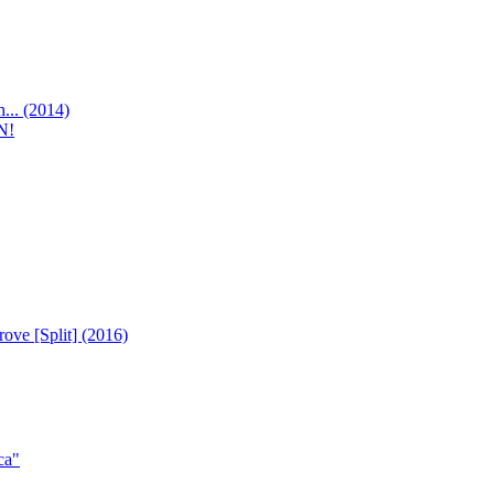
... (2014)
N!
ve [Split] (2016)
са"