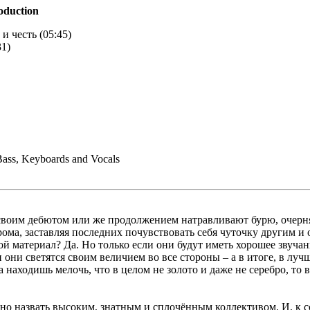
oduction
 и честь (05:45)
31)
Bass, Keyboards and Vocals
 своим дебютом или же продолжением натравливают бурю, очерн
ома, заставляя последних почувствовать себя чуточку другим и
стой материал? Да. Но только если они будут иметь хорошее зв
 они светятся своим величием во все стороны – а в итоге, в луч
а находишь мелочь, что в целом не золото и даже не серебро, то 
дно назвать высоким, знатным и сплочённым коллективом. И, к с