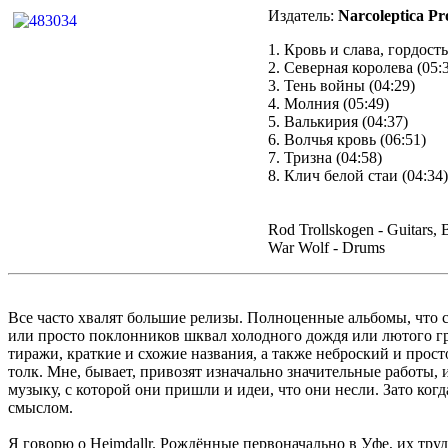
Издатель:
Narcoleptica Pr
1. Кровь и слава, гордость
2. Северная королева (05:
3. Тень войны (04:29)
4. Молния (05:49)
5. Валькирия (04:37)
6. Волчья кровь (06:51)
7. Тризна (04:58)
8. Клич белой стаи (04:34)
Rod Trollskogen - Guitars, 
War Wolf - Drums
Все часто хвалят большие релизы. Полноценные альбомы, что
или просто поклонников шквал холодного дождя или лютого гр
тиражи, краткие и схожие названия, а также неброский и про
толк. Мне, бывает, привозят изначально значительные работы, и
музыку, с которой они пришли и идеи, что они несли. Зато когд
смыслом.
Я говорю о Heimdallr. Рождённые первоначально в Уфе, их тру