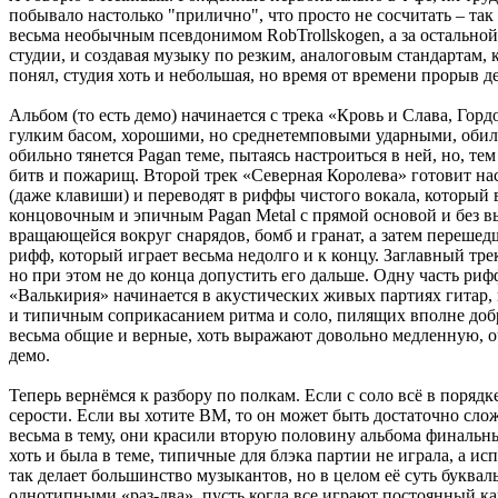
побывало настолько "прилично", что просто не сосчитать – так
весьма необычным псевдонимом RobTrollskogen, а за остальной 
студии, и создавая музыку по резким, аналоговым стандартам, 
понял, студия хоть и небольшая, но время от времени прорыв д
Альбом (то есть демо) начинается с трека «Кровь и Слава, Горд
гулким басом, хорошими, но среднетемповыми ударными, обил
обильно тянется Pagan теме, пытаясь настроиться в ней, но, те
битв и пожарищ. Второй трек «Северная Королева» готовит на
(даже клавиши) и переводят в риффы чистого вокала, который 
концовочным и эпичным Pagan Metal с прямой основой и без вы
вращающейся вокруг снарядов, бомб и гранат, а затем перешед
рифф, который играет весьма недолго и к концу. Заглавный т
но при этом не до конца допустить его дальше. Одну часть ри
«Валькирия» начинается в акустических живых партиях гитар,
и типичным соприкасанием ритма и соло, пилящих вполне добро
весьма общие и верные, хоть выражают довольно медленную, о
демо.
Теперь вернёмся к разбору по полкам. Если с соло всё в поря
серости. Если вы хотите BM, то он может быть достаточно сл
весьма в тему, они красили вторую половину альбома финаль
хоть и была в теме, типичные для блэка партии не играла, а ис
так делает большинство музыкантов, но в целом её суть буквал
однотипными «раз-два», пусть когда все играют постоянный кар