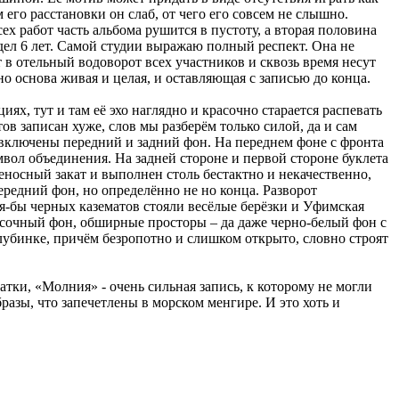
его расстановки он слаб, от чего его совсем не слышно.
ех работ часть альбома рушится в пустоту, а вторая половина
идел 6 лет. Самой студии выражаю полный респект. Она не
т в отельный водоворот всех участников и сквозь время несут
о основа живая и целая, и оставляющая с записью до конца.
циях, тут и там её эхо наглядно и красочно старается распевать
ов записан хуже, слов мы разберём только силой, да и сам
е включены передний и задний фон. На переднем фоне с фронта
вол объединения. На задней стороне и первой стороне буклета
еносный закат и выполнен столь бестактно и некачественно,
ередний фон, но определённо не но конца. Разворот
тя-бы черных казематов стояли весёлые берёзки и Уфимская
 красочный фон, обширные просторы – да даже черно-белый фон с
глубинке, причём безропотно и слишком открыто, словно строят
атки, «Молния» - очень сильная запись, к которому не могли
разы, что запечетлены в морском менгире. И это хоть и