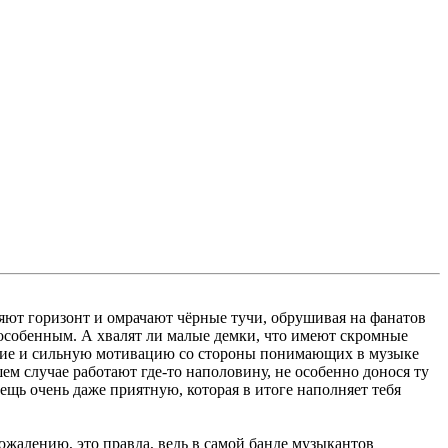
яют горизонт и омрачают чёрные тучи, обрушивая на фанатов
 особенным. А хвалят ли малые демки, что имеют скромные
учание и сильную мотивацию со стороны понимающих в музыке
шем случае работают где-то наполовину, не особенно донося ту
вещь очень даже приятную, которая в итоге наполняет тебя
ожалению, это правда, ведь в самой банде музыкантов