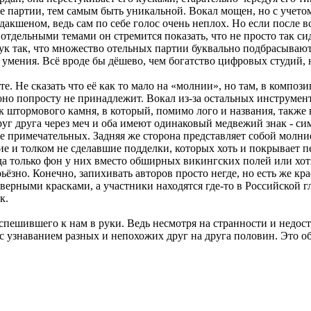
 партии, тем самым быть уникальной. Вокал мощен, но с учетом 
акшеном, ведь сам по себе голос очень неплох. Но если после вс
 отдельными темами он стремится показать, что не просто так с
 звук так, что множество отельных партии буквально подбрасываю
умения. Всё вроде бы дёшево, чем богатство цифровых студий, н
те. Не сказать что её как то мало на «молнии», но там, в компози
 оно попросту не принадлежит. Вокал из-за остальных инструмент
ок штормового камня, в который, помимо лого и названия, такж
г друга через меч и оба имеют одинаковый медвежий знак - сим
е примечательных. Задняя же сторона представляет собой молни
е и толком не сделавшие подделки, которых хоть и покрывает п
, да только фон у них вместо обширных викингских полей или хо
серьёзно. Конечно, запихивать авторов просто негде, но есть же
еверными красками, а участники находятся где-то в Российской 
к.
спешившего к нам в руки. Ведь несмотря на странности и недост
c узнаванием разных и непохожих друг на друга половин. Это об