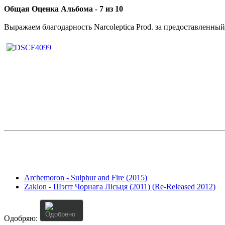
Общая Оценка Альбома - 7 из 10
Выражаем благодарность Narcoleptica Prod. за предоставленный
Archemoron - Sulphur and Fire (2015)
Zaklon - Шэпт Чорнага Лiсьця (2011) (Re-Released 2012)
User
Rating:
0
/
5
Одобряю: