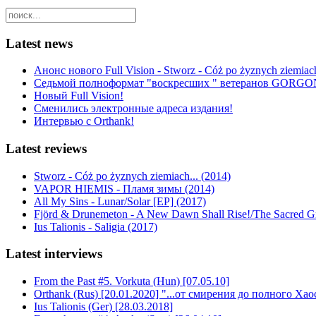
Latest news
Анонс нового Full Vision - Stworz - Cóż po żyznych ziemiach
Седьмой полноформат "воскресших " ветеранов GORGO
Новый Full Vision!
Сменились электронные адреса издания!
Интервью с Orthank!
Latest reviews
Stworz - Cóż po żyznych ziemiach... (2014)
VAPOR HIEMIS - Пламя зимы (2014)
All My Sins - Lunar/Solar [EP] (2017)
Fjörd & Drunemeton - A New Dawn Shall Rise!/The Sacred Gro
Ius Talionis - Saligia (2017)
Latest interviews
From the Past #5. Vorkuta (Hun) [07.05.10]
Orthank (Rus) [20.01.2020] "...от смирения до полного Хао
Ius Talionis (Ger) [28.03.2018]