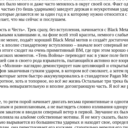
 их было много и даже часто менялось в округ своей оси. Факт о
частью (то бишь ударными) заведует дерзкая и неукротимая удар
которые делаются не за один год и к которому нужно относится с
елает, что мы сейчас и послушаем.
ость и Честь». Трек сразу, без вступления, начинается с Black M
ьными клавишами и, на фоне всей этой красоты, немного слабы
м не менее, подаёт хороший Black Metal мотив и создаёт достаточ
с к вполне стандартному вступлению – вначале воет северный в
в итоге сходит на очень примитивный BM, где при этом хорошо с
соких моментов. «Тень Войны» переводит нас в узкое поле битв
шей сам в своего рода взрыватель, пытающийся активно все взо
рек «Молния» наглядно демонстрирует нам цепляющий и открытый 
ффов заканчивая гулким ударом, в котором всё смолкнет, а зате
 которые затем быстро аккумулировались в стандартное Pagan M
тное, хоть и топорное, но всё же жизнь Остальные три трека б
чень невыразительную и вполне догоиграющую часть. Я всё же р
дке, то ритм порой начинает двигать весьма примитивные и одно
ожным и разноплановым, а не выглядеть словно изливания одно
ным закатом и вводили северный ветер в первой. Звучание их б
полняла на альбоме собственные мотивы. Я не могу сказать, было
ьно вырывается из большинства ударных и находит свое, определё
дан, она перестукивает его кусками, старательно чередуя его т